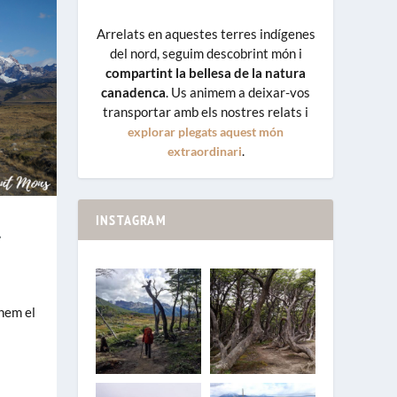
Arrelats en aquestes terres indígenes
del nord, seguim descobrint món i
compartint la bellesa de la natura
canadenca
. Us animem a deixar-vos
transportar amb els nostres relats i
explorar plegats aquest món
.
extraordinari
INSTAGRAM
l
onem el