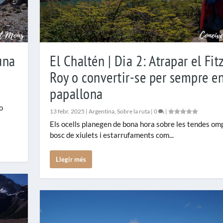
una
El Chaltén | Dia 2: Atrapar el Fit
Roy o convertir-se per sempre e
papallona
o
13 febr. 2025
|
Argentina
,
Sobre la ruta
|
0
|
Els ocells planegen de bona hora sobre les tendes omp
bosc de xiulets i estarrufaments com...
Llegir més