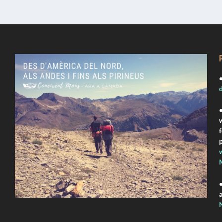
•
d
•
p
•
a