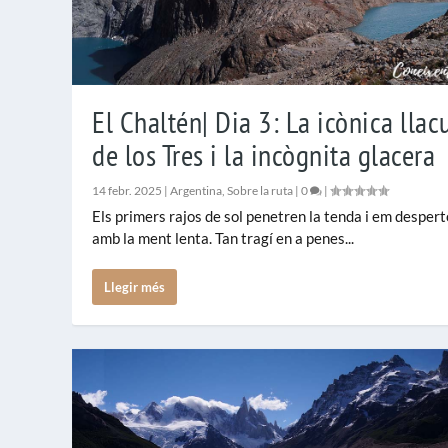
El Chaltén| Dia 3: La icònica llac
de los Tres i la incògnita glacera
14 febr. 2025
|
Argentina
,
Sobre la ruta
|
0
|
Els primers rajos de sol penetren la tenda i em despert
amb la ment lenta. Tan tragí en a penes...
Llegir més