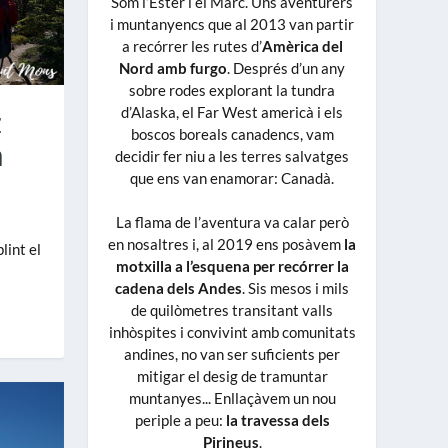
Som l’Ester i el Marc. Uns aventurers
i muntanyencs que al 2013 van partir
a recórrer les rutes d’
Amèrica del
Nord amb furgo
. Després d’un any
sobre rodes explorant la tundra
z
d’Alaska, el Far West americà i els
boscos boreals canadencs, vam
n
decidir fer niu a les terres salvatges
que ens van enamorar: Canadà.
La flama de l’aventura va calar però
en nosaltres i, al 2019 ens posàvem
la
lint el
motxilla a l’esquena per recórrer la
cadena dels Andes
. Sis mesos i mils
de quilòmetres transitant valls
inhòspites i convivint amb comunitats
andines, no van ser suficients per
mitigar el desig de tramuntar
muntanyes... Enllaçàvem un nou
periple a peu:
la travessa dels
Pirineus
.