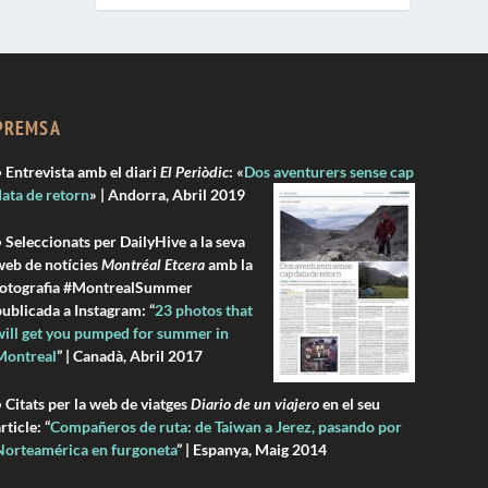
PREMSA
 Entrevista amb el diari
El Periòdic
: «
Dos aventurers sense cap
ata de retorn
» | Andorra, Abril 2019
 Seleccionats per DailyHive a la seva
web de notícies
Montréal Etcera
amb la
fotografia #MontrealSummer
ublicada a Instagram: “
23 photos that
will get you pumped for summer in
Montreal
” | Canadà, Abril 2017
 Citats per la web de viatges
Diario de un viajero
en el seu
rticle: “
Compañeros de ruta: de Taiwan a Jerez, pasando por
Norteamérica en furgoneta
” | Espanya, Maig 2014