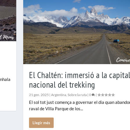
El Chaltén: immersió a la capita
inhala
nacional del trekking
21 gen. 2025
|
Argentina
,
Sobre la ruta
|
0
|
El sol tot just comença a governar el dia quan aband
raval de Villa Parque de los...
Llegir més