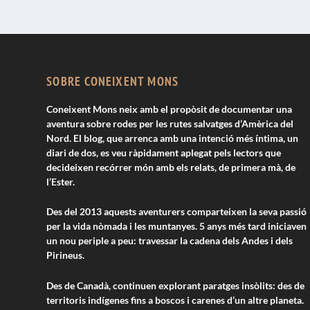
SOBRE CONEIXENT MONS
Coneixent Mons neix amb el propòsit de documentar una
aventura sobre rodes per les rutes salvatges d’Amèrica del
Nord. El blog, que arrenca amb una intenció més íntima, un
diari de dos, es veu ràpidament aplegat pels lectors que
decideixen recórrer món amb els relats, de primera mà, de
l’Ester.
Des del 2013 aquests aventurers comparteixen la seva passió
per la vida nòmada i les muntanyes. 5 anys més tard iniciaven
un nou periple a peu: travessar la cadena dels Andes i dels
Pirineus.
Des de Canadà, continuen explorant paratges insòlits: des de
territoris indígenes fins a boscos i carenes d’un altre planeta.