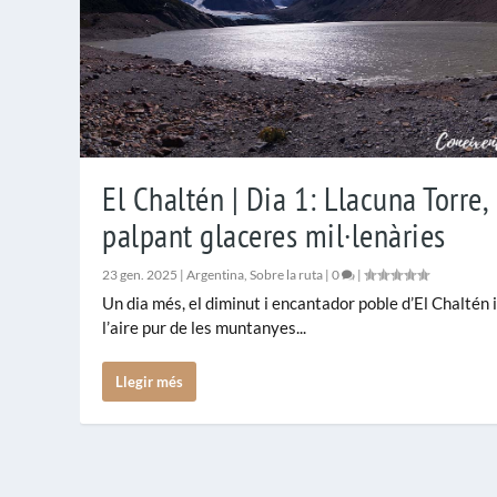
El Chaltén | Dia 1: Llacuna Torre,
palpant glaceres mil·lenàries
23 gen. 2025
|
Argentina
,
Sobre la ruta
|
0
|
Un dia més, el diminut i encantador poble d’El Chaltén 
l’aire pur de les muntanyes...
Llegir més