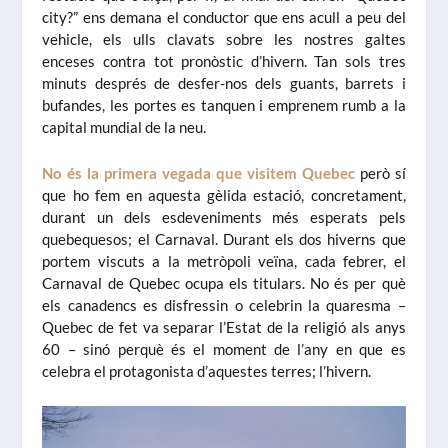
city?” ens demana el conductor que ens acull a peu del
vehicle, els ulls clavats sobre les nostres galtes
enceses contra tot pronòstic d’hivern. Tan sols tres
minuts després de desfer-nos dels guants, barrets i
bufandes, les portes es tanquen i emprenem rumb a la
capital mundial de la neu.
No és la primera vegada que visitem Quebec
però sí
que ho fem en aquesta gèlida estació, concretament,
durant un dels esdeveniments més esperats pels
quebequesos; el Carnaval. Durant els dos hiverns que
portem viscuts a la metròpoli veïna, cada febrer, el
Carnaval de Quebec ocupa els titulars. No és per què
els canadencs es disfressin o celebrin la quaresma –
Quebec de fet va separar l’Estat de la religió als anys
60 – sinó perquè és el moment de l’any en que es
celebra el protagonista d’aquestes terres; l’hivern.