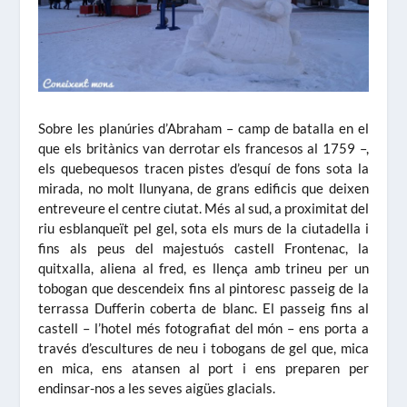
Sobre les planúries d’Abraham – camp de batalla en el
que els britànics van derrotar els francesos al 1759 –,
els quebequesos tracen pistes d’esquí de fons sota la
mirada, no molt llunyana, de grans edificis que deixen
entreveure el centre ciutat. Més al sud, a proximitat del
riu esblanqueït pel gel, sota els murs de la ciutadella i
fins als peus del majestuós castell Frontenac, la
quitxalla, aliena al fred, es llença amb trineu per un
tobogan que descendeix fins al pintoresc passeig de la
terrassa Dufferin coberta de blanc. El passeig fins al
castell – l’hotel més fotografiat del món – ens porta a
través d’escultures de neu i tobogans de gel que, mica
en mica, ens atansen al port i ens preparen per
endinsar-nos a les seves aigües glacials.