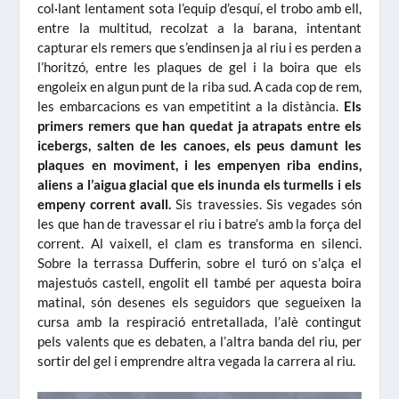
col·lant lentament sota l’equip d’esquí, el trobo amb ell,
entre la multitud, recolzat a la barana, intentant
capturar els remers que s’endinsen ja al riu i es perden a
l’horitzó, entre les plaques de gel i la boira que els
engoleix en algun punt de la riba sud. A cada cop de rem,
les embarcacions es van empetitint a la distància.
Els
primers remers que han quedat ja atrapats entre els
icebergs, salten de les canoes, els peus damunt les
plaques en moviment, i les empenyen riba endins,
aliens a l’aigua glacial que els inunda els turmells i els
empeny corrent avall.
Sis travessies. Sis vegades són
les que han de travessar el riu i batre’s amb la força del
corrent. Al vaixell, el clam es transforma en silenci.
Sobre la terrassa Dufferin, sobre el turó on s’alça el
majestuós castell, engolit ell també per aquesta boira
matinal, són desenes els seguidors que segueixen la
cursa amb la respiració entretallada, l’alè contingut
pels valents que es debaten, a l’altra banda del riu, per
sortir del gel i emprendre altra vegada la carrera al riu.