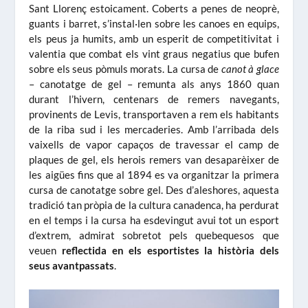
Sant Llorenç estoicament. Coberts a penes de neoprè,
guants i barret, s’instal·len sobre les canoes en equips,
els peus ja humits, amb un esperit de competitivitat i
valentia que combat els vint graus negatius que bufen
sobre els seus pòmuls morats. La cursa de
canot à glace
– canotatge de gel – remunta als anys 1860 quan
durant l’hivern, centenars de remers navegants,
provinents de Levis, transportaven a rem els habitants
de la riba sud i les mercaderies. Amb l’arribada dels
vaixells de vapor capaços de travessar el camp de
plaques de gel, els herois remers van desaparèixer de
les aigües fins que al 1894 es va organitzar la primera
cursa de canotatge sobre gel. Des d’aleshores, aquesta
tradició tan pròpia de la cultura canadenca, ha perdurat
en el temps i la cursa ha esdevingut avui tot un esport
d’extrem, admirat sobretot pels quebequesos que
veuen
reflectida en els esportistes la història dels
seus avantpassats
.