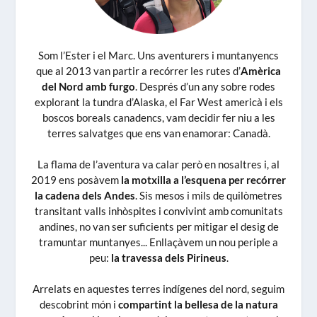
Som l’Ester i el Marc. Uns aventurers i muntanyencs
que al 2013 van partir a recórrer les rutes d’
Amèrica
del Nord amb furgo
. Després d’un any sobre rodes
explorant la tundra d’Alaska, el Far West americà i els
boscos boreals canadencs, vam decidir fer niu a les
terres salvatges que ens van enamorar: Canadà.
La flama de l’aventura va calar però en nosaltres i, al
2019 ens posàvem
la motxilla a l’esquena per recórrer
la cadena dels Andes
. Sis mesos i mils de quilòmetres
transitant valls inhòspites i convivint amb comunitats
andines, no van ser suficients per mitigar el desig de
tramuntar muntanyes... Enllaçàvem un nou periple a
peu:
la travessa dels Pirineus
.
Arrelats en aquestes terres indígenes del nord, seguim
descobrint món i
compartint la bellesa de la natura