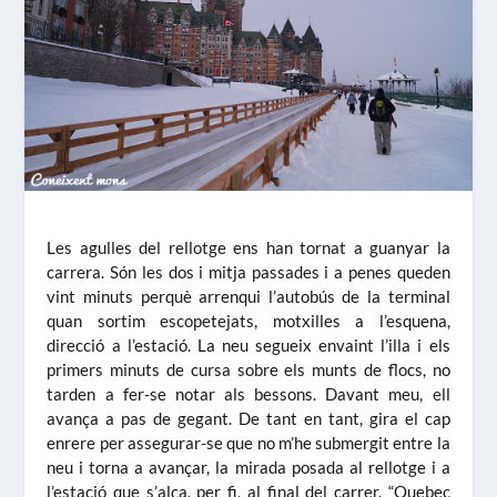
Les agulles del rellotge ens han tornat a guanyar la
carrera. Són les dos i mitja passades i a penes queden
vint minuts perquè arrenqui l’autobús de la terminal
quan sortim escopetejats, motxilles a l’esquena,
direcció a l’estació. La neu segueix envaint l’illa i els
primers minuts de cursa sobre els munts de flocs, no
tarden a fer-se notar als bessons. Davant meu, ell
avança a pas de gegant. De tant en tant, gira el cap
enrere per assegurar-se que no m’he submergit entre la
neu i torna a avançar, la mirada posada al rellotge i a
l’estació que s’alça, per fi, al final del carrer. “Quebec