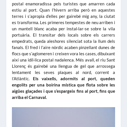
postal enamoradissa pels turistes que amarren cada
estiu al port. Quan l’hivern arriba però en aquestes
terres i s’apropia d’elles per gairebé mig any, la ciutat
es transforma. Les primeres tempestes de neu arriben i
un mantell blanc acaba per instal·lar-se sobre la vila
portuària. El transitar dels locals sobre els carrers
empedrats, queda aleshores silenciat sota la llum dels
fanals. El fred i l’aire nòrdic acaben pinzellant dunes de
flocs que s’aglomeren i creixen vora les cases, dibuixant
així una idíl·lica postal nadalenca. Més avall, el riu Sant
Llorenç és gairebé una llengua de gel que arrossega
lentament les seves plaques al nord, corrent a
l’Atlàntic.
Els vaixells, adormits al port, queden
engolits per una boirina mística que flota sobre les
aigües glaçades i que s’espargeix fins al port, fins que
arriba el Carnaval.