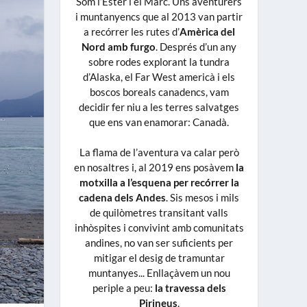
Som l’Ester i el Marc. Uns aventurers
i muntanyencs que al 2013 van partir
a recórrer les rutes d’
Amèrica del
Nord amb furgo
. Després d’un any
sobre rodes explorant la tundra
d’Alaska, el Far West americà i els
boscos boreals canadencs, vam
decidir fer niu a les terres salvatges
que ens van enamorar: Canadà.
La flama de l’aventura va calar però
en nosaltres i, al 2019 ens posàvem
la
motxilla a l’esquena per recórrer la
cadena dels Andes
. Sis mesos i mils
de quilòmetres transitant valls
inhòspites i convivint amb comunitats
andines, no van ser suficients per
mitigar el desig de tramuntar
muntanyes... Enllaçàvem un nou
periple a peu:
la travessa dels
Pirineus
.