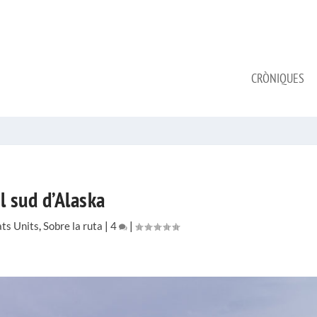
CRÒNIQUES
l sud d’Alaska
ats Units
,
Sobre la ruta
|
4
|