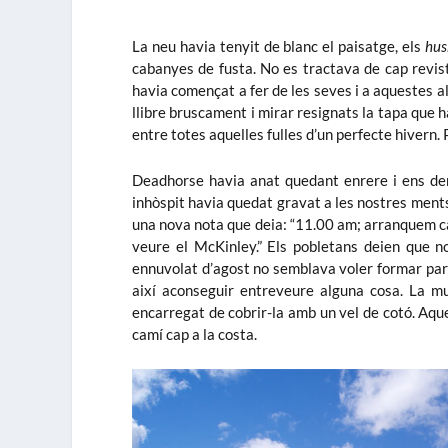
La neu havia tenyit de blanc el paisatge, els
hus
cabanyes de fusta. No es tractava de cap revista
havia començat a fer de les seves i a aquestes a
llibre bruscament i mirar resignats la tapa que 
entre totes aquelles fulles d’un perfecte hivern. P
Deadhorse havia anat quedant enrere i ens dem
inhòspit havia quedat gravat a les nostres ments 
una nova nota que deia: “11.00 am; arranquem ca
veure el McKinley.” Els pobletans deien que 
ennuvolat d’agost no semblava voler formar part 
així aconseguir entreveure alguna cosa. La m
encarregat de cobrir-la amb un vel de cotó. Aqu
camí cap a la costa.