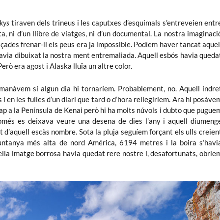
kys
tiraven dels trineus i les caputxes d’esquimals s’entreveien entr
, ni d’un llibre de viatges, ni d’un documental. La nostra imaginaci
lçades frenar-li els peus era ja impossible. Podíem haver tancat aquel
havia dibuixat la nostra ment entremaliada. Aquell esbós havia queda
erò era agost i Alaska lluïa un altre color.
anàvem si algun dia hi tornaríem. Probablement, no. Aquell indre
i en les fulles d’un diari que tard o d’hora rellegiríem. Ara hi posàve
p a la Península de Kenai però hi ha molts núvols i dubto que pugue
només es deixava veure una desena de dies l’any i aquell diumeng
d’aquell escàs nombre. Sota la pluja seguíem forçant els ulls creien
untanya més alta de nord América, 6194 metres i la boira s’havi
ella imatge borrosa havia quedat rere nostre i, desafortunats, obríe