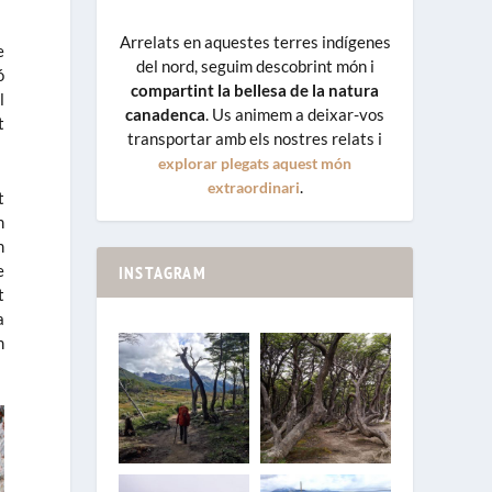
Arrelats en aquestes terres indígenes
e
del nord, seguim descobrint món i
ó
compartint la bellesa de la natura
l
canadenca
. Us animem a deixar-vos
t
transportar amb els nostres relats i
explorar plegats aquest món
.
extraordinari
t
m
m
e
INSTAGRAM
t
a
m