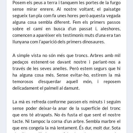
Posem els peus a terra i tanquem les portes de la furgo
sense mirar enrere. Al nostre voltant, el paisatge
segueix tan pla com fa unes hores però aquesta vegada
alguna cosa sembla diferent. Fem els primers passos
sobre el camí en busca d’un passat i, aleshores,
comencen a aparèixer els testimonis muts d’una era tan
llunyana com l’aparició dels primers dinosaures.
A simple vista no són més que troncs. Arbres amb mil
pedaços estenent-se davant nostre i parlant-nos a
través de les seves anelles. Però estem segurs que hi
ha alguna cosa més. Sense evitar-ho, estirem la mà
temorosos d’esquerdar aquell món, i reposem
delicadament el palmell al damunt.
La mà es refreda conforme passen els minuts i seguim
sense poder deixar-la anar de la superfície del tronc
que ens té atrapats. No és fusta el que sent el nostre
tacte. Ni tampoc la corna d’un arbre. Sembla marbre el
que ens congela la mà lentament. És dur, molt dur. Sota