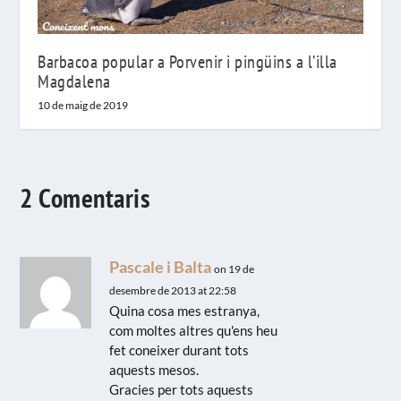
Barbacoa popular a Porvenir i pingüins a l’illa
Magdalena
10 de maig de 2019
2 Comentaris
Pascale i Balta
on 19 de
desembre de 2013 at 22:58
Quina cosa mes estranya,
com moltes altres qu'ens heu
fet coneixer durant tots
aquests mesos.
Gracies per tots aquests