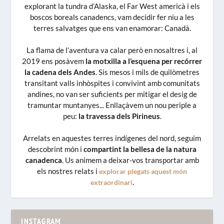
explorant la tundra d’Alaska, el Far West americà i els
boscos boreals canadencs, vam decidir fer niu a les
terres salvatges que ens van enamorar: Canadà.
La flama de l’aventura va calar però en nosaltres i, al
2019 ens posàvem
la motxilla a l’esquena per recórrer
la cadena dels Andes
. Sis mesos i mils de quilòmetres
transitant valls inhòspites i convivint amb comunitats
andines, no van ser suficients per mitigar el desig de
tramuntar muntanyes... Enllaçàvem un nou periple a
peu:
la travessa dels Pirineus
.
Arrelats en aquestes terres indígenes del nord, seguim
descobrint món i
compartint la bellesa de la natura
canadenca
. Us animem a deixar-vos transportar amb
els nostres relats i
explorar plegats aquest món
.
extraordinari
INSTAGRAM