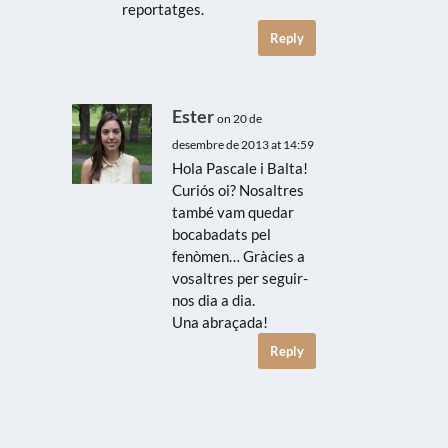
reportatges.
Reply
Ester
on 20 de
desembre de 2013 at 14:59
Hola Pascale i Balta!
Curiós oi? Nosaltres
també vam quedar
bocabadats pel
fenòmen… Gràcies a
vosaltres per seguir-
nos dia a dia.
Una abraçada!
Reply