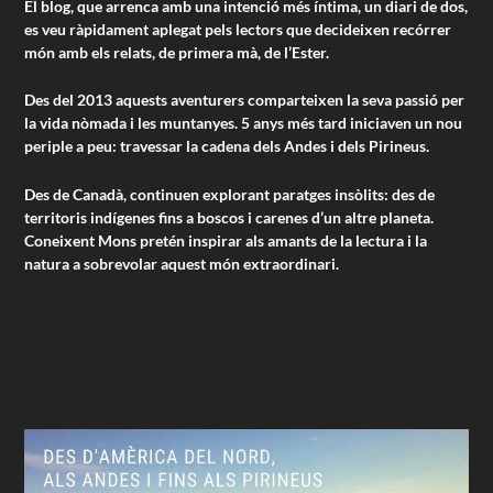
El blog, que arrenca amb una intenció més íntima, un diari de dos,
es veu ràpidament aplegat pels lectors que decideixen recórrer
món amb els relats, de primera mà, de l’Ester.
Des del 2013 aquests aventurers comparteixen la seva passió per
la vida nòmada i les muntanyes. 5 anys més tard iniciaven un nou
periple a peu: travessar la cadena dels Andes i dels Pirineus.
Des de Canadà, continuen explorant paratges insòlits: des de
territoris indígenes fins a boscos i carenes d’un altre planeta.
Coneixent Mons pretén inspirar als amants de la lectura i la
natura a sobrevolar aquest món extraordinari.