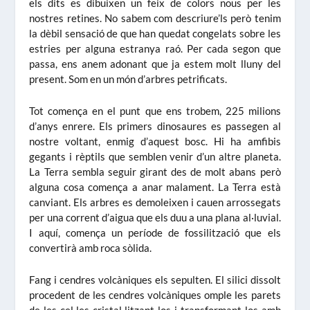
els dits es dibuixen un feix de colors nous per les
nostres retines. No sabem com descriure’ls però tenim
la dèbil sensació de que han quedat congelats sobre les
estries per alguna estranya raó. Per cada segon que
passa, ens anem adonant que ja estem molt lluny del
present. Som en un món d’arbres petrificats.
Tot comença en el punt que ens trobem, 225 milions
d’anys enrere. Els primers dinosaures es passegen al
nostre voltant, enmig d’aquest bosc. Hi ha amfibis
gegants i rèptils que semblen venir d’un altre planeta.
La Terra sembla seguir girant des de molt abans però
alguna cosa comença a anar malament. La Terra està
canviant. Els arbres es demoleixen i cauen arrossegats
per una corrent d’aigua que els duu a una plana al·luvial.
I aquí, comença un període de fossilització que els
convertirà amb roca sòlida.
Fang i cendres volcàniques els sepulten. El silici dissolt
procedent de les cendres volcàniques omple les parets
de les cel·les cristal·litzant-los i transformant-los amb