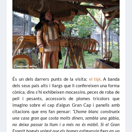
És un dels darrers punts de la visita;
el tipi
. A banda
dels seus pals alts i llargs que li confereixen una forma
cònica, dins s’hi exhibeixen mocassins, peces de roba de
pell i pesants, accessoris de plomes tricolors que
imagino sobre el cap d’algun Gran Cap i panells amb
citacions que ens fan pensar:
“L’home blanc construeix
una casa gran que costa molts diners, sembla una gàbia,
no deixa passar la llum i a més no és mòbil. Si el Gran
Esperit hagués volgut que els homes estiguessin fixes en un