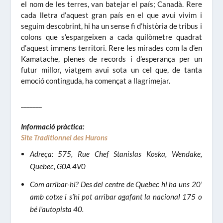
el nom de les terres, van batejar el país; Canadà. Rere
cada lletra d’aquest gran país en el que avui vivim i
seguim descobrint, hi ha un sense fi d’història de tribus i
colons que s’espargeixen a cada quilòmetre quadrat
d’aquest immens territori. Rere les mirades com la d’en
Kamatache, plenes de records i d’esperança per un
futur millor, viatgem avui sota un cel que, de tanta
emoció continguda, ha començat a llagrimejar.
_______
Informació pràctica:
Site Traditionnel des Hurons
Adreça: 575, Rue Chef Stanislas Koska, Wendake,
Quebec, G0A 4V0
Com arribar-hi? Des del centre de Quebec hi ha uns 20’
amb cotxe i s’hi pot arribar agafant la nacional 175 o
bé l’autopista 40.