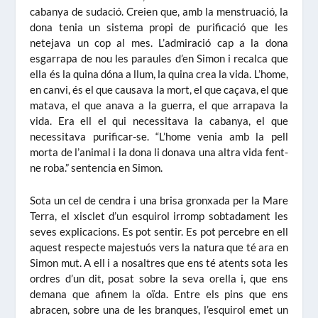
cabanya de sudació. Creien que, amb la menstruació, la
dona tenia un sistema propi de purificació que les
netejava un cop al mes. L’admiració cap a la dona
esgarrapa de nou les paraules d’en Simon i recalca que
ella és la quina dóna a llum, la quina crea la vida. L’home,
en canvi, és el que causava la mort, el que caçava, el que
matava, el que anava a la guerra, el que arrapava la
vida. Era ell el qui necessitava la cabanya, el que
necessitava purificar-se. “L’home venia amb la pell
morta de l’animal i la dona li donava una altra vida fent-
ne roba.” sentencia en Simon.
Sota un cel de cendra i una brisa gronxada per la Mare
Terra, el xisclet d’un esquirol irromp sobtadament les
seves explicacions. Es pot sentir. Es pot percebre en ell
aquest respecte majestuós vers la natura que té ara en
Simon mut. A ell i a nosaltres que ens té atents sota les
ordres d’un dit, posat sobre la seva orella i, que ens
demana que afinem la oïda. Entre els pins que ens
abracen, sobre una de les branques, l’esquirol emet un