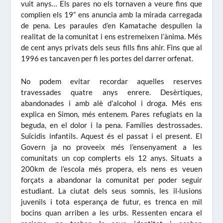
vuit anys… Els pares no els tornaven a veure fins que
complien els 19” ens anuncia amb la mirada carregada
de pena. Les paraules d’en Kamatache despullen la
realitat de la comunitat i ens estremeixen l’ànima. Més
de cent anys privats dels seus fills fins ahir. Fins que al
1996 es tancaven per fi les portes del darrer orfenat.
No podem evitar recordar aquelles reserves
travessades quatre anys enrere. Desèrtiques,
abandonades i amb alè d’alcohol i droga. Més ens
explica en Simon, més entenem. Pares refugiats en la
beguda, en el dolor i la pena. Famílies destrossades.
Suïcidis infantils. Aquest és el passat i el present. El
Govern ja no proveeix més l’ensenyament a les
comunitats un cop complerts els 12 anys. Situats a
200km de l’escola més propera, els nens es veuen
forçats a abandonar la comunitat per poder seguir
estudiant. La ciutat dels seus somnis, les il·lusions
juvenils i tota esperança de futur, es trenca en mil
bocins quan arriben a les urbs. Ressenten encara el