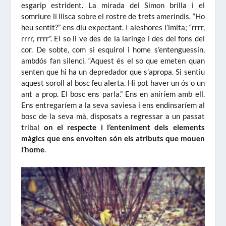
esgarip estrident. La mirada del Simon brilla i el
somriure li llisca sobre el rostre de trets amerindis. “Ho
heu sentit?” ens diu expectant. I aleshores l’imita; “rrrr,
rrrr, rrrr”. El so li ve des de la laringe i des del fons del
cor. De sobte, com si esquirol i home s’entenguessin,
ambdós fan silenci. “Aquest és el so que emeten quan
senten que hi ha un depredador que s’apropa. Si sentiu
aquest soroll al bosc feu alerta. Hi pot haver un ós o un
ant a prop. El bosc ens parla.” Ens en aniríem amb ell.
Ens entregaríem a la seva saviesa i ens endinsaríem al
bosc de la seva mà, disposats a regressar a un passat
tribal
on el respecte i l’enteniment dels elements
màgics que ens envolten són els atributs que mouen
l’home
.