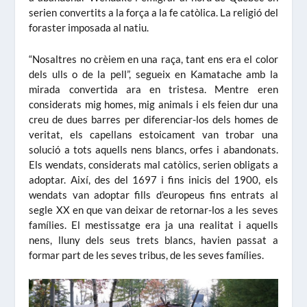
serien convertits a la força a la fe catòlica. La religió del
foraster imposada al natiu.
“Nosaltres no crèiem en una raça, tant ens era el color
dels ulls o de la pell”, segueix en Kamatache amb la
mirada convertida ara en tristesa. Mentre eren
considerats mig homes, mig animals i els feien dur una
creu de dues barres per diferenciar-los dels homes de
veritat, els capellans estoicament van trobar una
solució a tots aquells nens blancs, orfes i abandonats.
Els wendats, considerats mal catòlics, serien obligats a
adoptar. Així, des del 1697 i fins inicis del 1900, els
wendats van adoptar fills d’europeus fins entrats al
segle XX en que van deixar de retornar-los a les seves
famílies. El mestissatge era ja una realitat i aquells
nens, lluny dels seus trets blancs, havien passat a
formar part de les seves tribus, de les seves famílies.