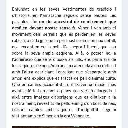
Enfundat en les seves vestimentes de tradició i
d’història, en Kamatache segueix sense pautes. Les
paraules són
un riu ancestral de coneixement que
desfilen davant nostre sense fi
. Venen i van amb el
moviment dels serrells que es perden en les seves
robes i, a cada gir que fa per mostrar-nos un nou detall,
ens encantem en la pell d’ós, negra i lluent, que cau
sobre la seva ampla esquena. Aliè, o potser no, a
l’admiració que se’ns dibuixa als ulls, ens parla ara de
les raquetes de neu. Amb una mà aferrada a una d’elles i
amb l’altra acariciant l’enreixat que s’espargeix amb
amor, ens explica que es tracta de pell d’animal cuita.
Que en camins accidentats, utilitzaven un model més
aviat esfèric i en camins plans una versió allargada. I
així, entre imatges d’aborígens que es dibuixen a la
nostra ment, revestits de pells enmig d’un bosc de neu,
traçant camins amb raquetes d’antiguitat, seguim
viatjant amb en Simon en la era Wendake.