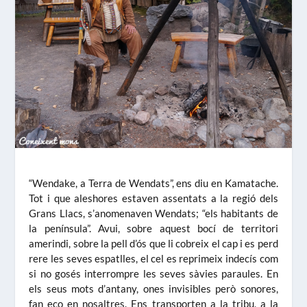
“Wendake, a Terra de Wendats”, ens diu en Kamatache.
Tot i que aleshores estaven assentats a la regió dels
Grans Llacs, s’anomenaven Wendats; “els habitants de
la península”. Avui, sobre aquest bocí de territori
amerindi, sobre la pell d’ós que li cobreix el cap i es perd
rere les seves espatlles, el cel es reprimeix indecís com
si no gosés interrompre les seves sàvies paraules. En
els seus mots d’antany, ones invisibles però sonores,
fan eco en nosaltres. Ens transporten a la tribu, a la