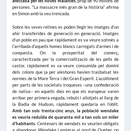
afectada per les noves malalties
, prop de 90 milions de
persones. “La massacre més gran de la història” afirma
en Simon amb la veu trencada.
Sobre les seves retines es poden llegir les imatges d’un
ahir transferides de generació en generació. Imatges
d’un poble en pau que ràpidament es va veure sotmès a
l’arribada d’aquells homes blancs carregats d’armes i de
conquesta. On la prosperitat del comerç,
caracteritzada per la comercialització de les pells de
castor, ràpidament es va veure consumida pel domini
dels colons que ja per aleshores havien trasbalsat les
normes de la Mare Terra i del Gran Esperit. L’acolliment
per parts de les societats iroqueses –una confederació
de natius– en aquells dies en que els europeus varen
arribar per primera vegada, rebuts i allotjats al llarg de
la Badia de Hudson, ràpidament quedaria en l’oblit.
Amb tan sols trenta-cinc anys, la població wendake
es veuria reduïda de quaranta mil a tan sols un miler
d’habitants.
Centenars de wendats es veurien obligats
a abandonar Wendake i emigrar al nord de Quebec on