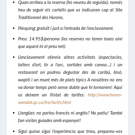
Quan arribeu a la reserva (ho veureu de seguida), només
heu de seguir els cartells que us indicaran cap al Site
Traditionnel des Hurons.
Pàrquing: gratuït i just a l’entrada de l’enclavament.
Preu: 14.95$/persona (les reserves no tenen taxes així
que aquest és el preu net).
L’enclavament ofereix altres activitats (espectacles,
tallers d’art, tir a l’arc, sortides amb canoa…) i un
restaurant on podreu degustar des de caribú, bisó,
wapiti i un munt més de plats típics A nosaltres no ens
va donar temps però sense dubte que hi tornarem! Aquí
us deixem un llistat de tarifes:
http://www.huron-
wendat.qc.ca/fra/tarifs.html
Llengües: no parleu francès ni anglès? No patiu! També
fan visites guiades amb espanyol!
Sigui quina sigui l’experiència que trieu, prepareu-vos