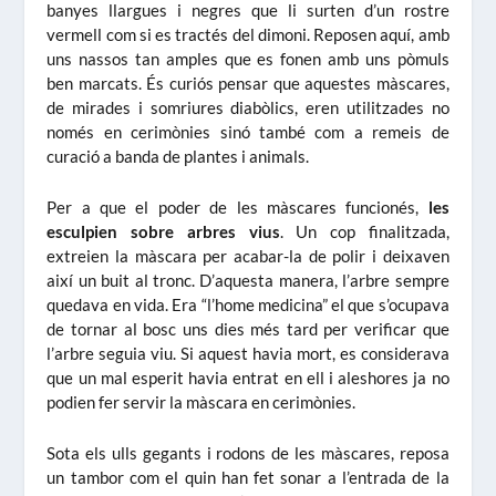
banyes llargues i negres que li surten d’un rostre
vermell com si es tractés del dimoni. Reposen aquí, amb
uns nassos tan amples que es fonen amb uns pòmuls
ben marcats. És curiós pensar que aquestes màscares,
de mirades i somriures diabòlics, eren utilitzades no
només en cerimònies sinó també com a remeis de
curació a banda de plantes i animals.
Per a que el poder de les màscares funcionés,
les
esculpien sobre arbres vius
. Un cop finalitzada,
extreien la màscara per acabar-la de polir i deixaven
així un buit al tronc. D’aquesta manera, l’arbre sempre
quedava en vida. Era “l’home medicina” el que s’ocupava
de tornar al bosc uns dies més tard per verificar que
l’arbre seguia viu. Si aquest havia mort, es considerava
que un mal esperit havia entrat en ell i aleshores ja no
podien fer servir la màscara en cerimònies.
Sota els ulls gegants i rodons de les màscares, reposa
un tambor com el quin han fet sonar a l’entrada de la