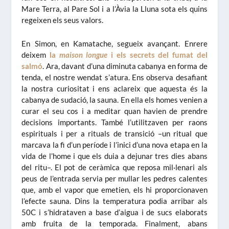
Mare Terra, al Pare Sol i a l’Àvia la Lluna sota els quins
regeixen els seus valors.
En Simon, en Kamatache, segueix avançant. Enrere
deixem
la
maison longue
i els secrets del fumat del
salmó
. Ara, davant d’una diminuta cabanya en forma de
tenda, el nostre wendat s’atura. Ens observa desafiant
la nostra curiositat i ens aclareix que aquesta és la
cabanya de sudació, la sauna. En ella els homes venien a
curar el seu cos i a meditar quan havien de prendre
decisions importants. També l’utilitzaven per raons
espirituals i per a rituals de transició –un ritual que
marcava la fi d’un període i l’inici d’una nova etapa en la
vida de l’home i que els duia a dejunar tres dies abans
del ritu–. El pot de ceràmica que reposa mil·lenari als
peus de l’entrada servia per mullar les pedres calentes
que, amb el vapor que emetien, els hi proporcionaven
l’efecte sauna. Dins la temperatura podia arribar als
50C i s’hidrataven a base d’aigua i de sucs elaborats
amb fruita de la temporada. Finalment, abans