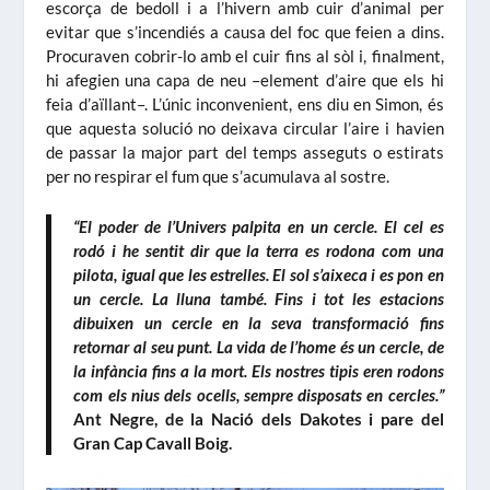
escorça de bedoll i a l’hivern amb cuir d’animal per
evitar que s’incendiés a causa del foc que feien a dins.
Procuraven cobrir-lo amb el cuir fins al sòl i, finalment,
hi afegien una capa de neu –element d’aire que els hi
feia d’aïllant–. L’únic inconvenient, ens diu en Simon, és
que aquesta solució no deixava circular l’aire i havien
de passar la major part del temps asseguts o estirats
per no respirar el fum que s’acumulava al sostre.
“El poder de l’Univers palpita en un cercle. El cel es
rodó i he sentit dir que la terra es rodona com una
pilota, igual que les estrelles. El sol s’aixeca i es pon en
un cercle. La lluna també. Fins i tot les estacions
dibuixen un cercle en la seva transformació fins
retornar al seu punt. La vida de l’home és un cercle, de
la infància fins a la mort. Els nostres tipis eren rodons
com els nius dels ocells, sempre disposats en cercles.”
Ant Negre, de la Nació dels Dakotes i pare del
Gran Cap Cavall Boig.