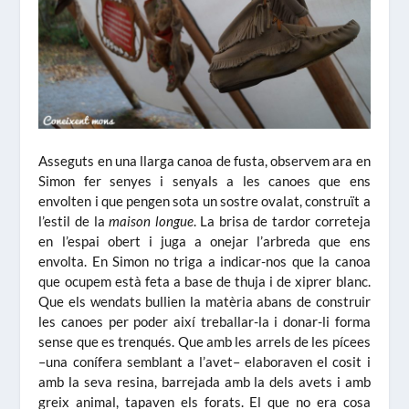
Asseguts en una llarga canoa de fusta, observem ara en
Simon fer senyes i senyals a les canoes que ens
envolten i que pengen sota un sostre ovalat, construït a
l’estil de la
maison longue
. La brisa de tardor correteja
en l’espai obert i juga a onejar l’arbreda que ens
envolta. En Simon no triga a indicar-nos que la canoa
que ocupem està feta a base de thuja i de xiprer blanc.
Que els wendats bullien la matèria abans de construir
les canoes per poder així treballar-la i donar-li forma
sense que es trenqués. Que amb les arrels de les pícees
–una conífera semblant a l’avet– elaboraven el cosit i
amb la seva resina, barrejada amb la dels avets i amb
greix animal, tapaven els forats. El que no era cosa