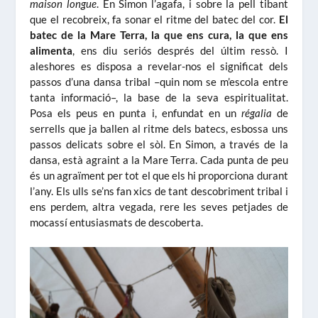
maison longue
. En Simon l’agafa, i sobre la pell tibant
que el recobreix, fa sonar el ritme del batec del cor.
El
batec de la Mare Terra, la que ens cura, la que ens
alimenta
, ens diu seriós després del últim ressò. I
aleshores es disposa a revelar-nos el significat dels
passos d’una dansa tribal –quin nom se m’escola entre
tanta informació–, la base de la seva espiritualitat.
Posa els peus en punta i, enfundat en un
régalia
de
serrells que ja ballen al ritme dels batecs, esbossa uns
passos delicats sobre el sòl. En Simon, a través de la
dansa, està agraint a la Mare Terra. Cada punta de peu
és un agraïment per tot el que els hi proporciona durant
l’any. Els ulls se’ns fan xics de tant descobriment tribal i
ens perdem, altra vegada, rere les seves petjades de
mocassí entusiasmats de descoberta.