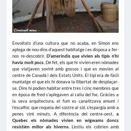
Envoltats d’una cultura que no acaba, en Simon ens
aplega de nou dins d’aquest habitatge i es disposa a fer-
nos re-descobrir.
D’amerindis que vivien als tipis n’hi
havia molt pocs
. De fet, els que hi vivien eren nòmades
que viatjaven sovint amb gossos i que es movien al
centre de Canadà i dels Estats Units. El tipi era de fàcil
muntatge el que els hi donava la llibertat de desplaçar-
se. Dins hi podien habitar entre tres i cinc membres que
en època de fred s’aplegaven al caliu del foc. Gràcies a
la seva arquitectura, el fum es canalitzava amunt i
l’escalfor, que requeia del sostre al sòl, s’espargia amb a
penes vint minuts. A diferència del centre-oest,
a
Quebec els nòmades vivien en wigwams doncs
resistien millor als hiverns
. L’estiu els cobrien amb