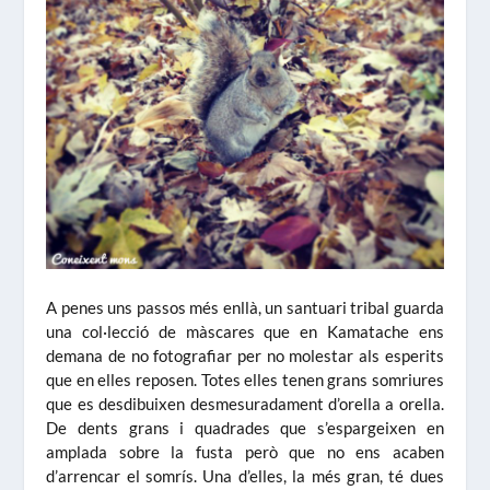
A penes uns passos més enllà, un santuari tribal guarda
una col·lecció de màscares que en Kamatache ens
demana de no fotografiar per no molestar als esperits
que en elles reposen. Totes elles tenen grans somriures
que es desdibuixen desmesuradament d’orella a orella.
De dents grans i quadrades que s’espargeixen en
amplada sobre la fusta però que no ens acaben
d’arrencar el somrís. Una d’elles, la més gran, té dues