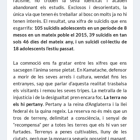
racisme, no troben la seva identitat i acaben
abandonant els estudis. Exclosos i desorientats, la
única via que tenen és treballar al bosc on molts ja no hi
tenen interès. El resultat, una xifra de suïcidis que ens
esgarrifa:
105 suïcidis adolescents en un període de 8
mesos en un mateix poble el 2015, 39 suïcidis en tan
sols 46 dies del mateix any, i un suïcidi col·lectiu de
18 adolescents l’estiu passat
.
La commoció ens fa gratar entre les xifres que ens
sacsegen l’ànima sense pietat. En Kamatache, defensor
a morir de les seves arrels i cultura, wendat fins les
entranyes, sap que parlar d’aquesta realitat trasbalsa
els visitants i remou les seves tripes. La metralla de la
injustícia i de la desigualtat pren encara foc.
La terra no
els hi pertany
. Pertany a la reina d’Anglaterra i la llei
federal és la quina regeix. La reserva no és més que un
tros de terreny, delimitat a consciència, i senyal de
“recompensa” per a totes les terres que els hi van ser
furtades. Terrenys a penes cultivables, lluny de les
ciutats, però que la monarca segueix posseint i manant.