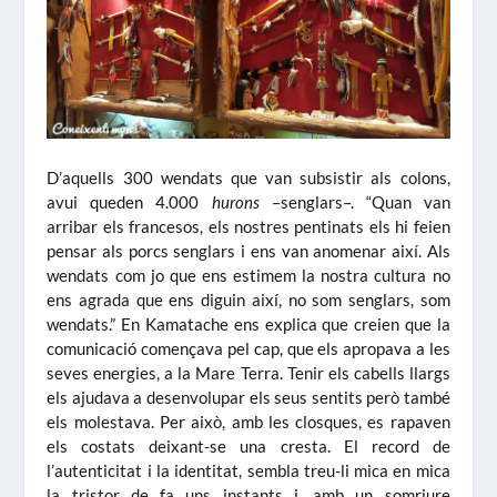
D’aquells 300 wendats que van subsistir als colons,
avui queden 4.000
hurons
–senglars–. “Quan van
arribar els francesos, els nostres pentinats els hi feien
pensar als porcs senglars i ens van anomenar així. Als
wendats com jo que ens estimem la nostra cultura no
ens agrada que ens diguin així, no som senglars, som
wendats.” En Kamatache ens explica que creien que la
comunicació començava pel cap, que els apropava a les
seves energies, a la Mare Terra. Tenir els cabells llargs
els ajudava a desenvolupar els seus sentits però també
els molestava. Per això, amb les closques, es rapaven
els costats deixant-se una cresta. El record de
l’autenticitat i la identitat, sembla treu-li mica en mica
la tristor de fa uns instants i, amb un somriure