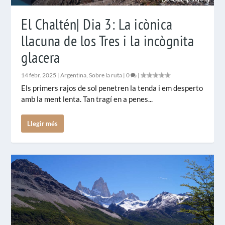
El Chaltén| Dia 3: La icònica
llacuna de los Tres i la incògnita
glacera
14 febr. 2025
|
Argentina
,
Sobre la ruta
|
0
|
Els primers rajos de sol penetren la tenda i em desperto
amb la ment lenta. Tan tragí en a penes...
Llegir més