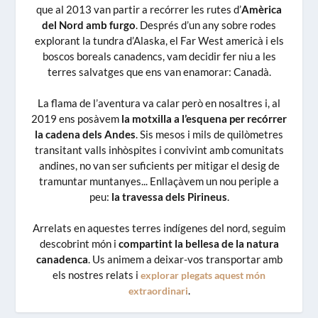
que al 2013 van partir a recórrer les rutes d’
Amèrica
del Nord amb furgo
. Després d’un any sobre rodes
explorant la tundra d’Alaska, el Far West americà i els
boscos boreals canadencs, vam decidir fer niu a les
terres salvatges que ens van enamorar: Canadà.
La flama de l’aventura va calar però en nosaltres i, al
2019 ens posàvem
la motxilla a l’esquena per recórrer
la cadena dels Andes
. Sis mesos i mils de quilòmetres
transitant valls inhòspites i convivint amb comunitats
andines, no van ser suficients per mitigar el desig de
tramuntar muntanyes... Enllaçàvem un nou periple a
peu:
la travessa dels Pirineus
.
Arrelats en aquestes terres indígenes del nord, seguim
descobrint món i
compartint la bellesa de la natura
canadenca
. Us animem a deixar-vos transportar amb
els nostres relats i
explorar plegats aquest món
.
extraordinari