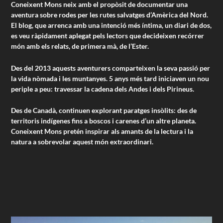
Coneixent Mons neix amb el propòsit de documentar una
aventura sobre rodes per les rutes salvatges d’Amèrica del Nord.
El blog, que arrenca amb una intenció més íntima, un diari de dos,
es veu ràpidament aplegat pels lectors que decideixen recórrer
món amb els relats, de primera mà, de l’Ester.
Des del 2013 aquests aventurers comparteixen la seva passió per
la vida nòmada i les muntanyes. 5 anys més tard iniciaven un nou
periple a peu: travessar la cadena dels Andes i dels Pirineus.
Des de Canadà, continuen explorant paratges insòlits: des de
territoris indígenes fins a boscos i carenes d’un altre planeta.
Coneixent Mons pretén inspirar als amants de la lectura i la
natura a sobrevolar aquest món extraordinari.