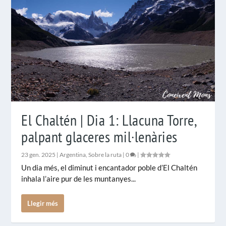
El Chaltén | Dia 1: Llacuna Torre,
palpant glaceres mil·lenàries
23 gen. 2025
|
Argentina
,
Sobre la ruta
|
0
|
Un dia més, el diminut i encantador poble d’El Chaltén
inhala l’aire pur de les muntanyes...
Llegir més