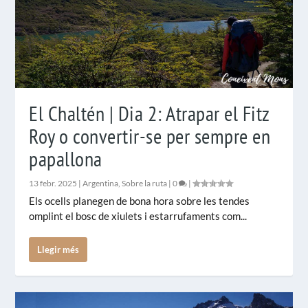
El Chaltén | Dia 2: Atrapar el Fitz
Roy o convertir-se per sempre en
papallona
13 febr. 2025
|
Argentina
,
Sobre la ruta
|
0
|
Els ocells planegen de bona hora sobre les tendes
omplint el bosc de xiulets i estarrufaments com...
Llegir més