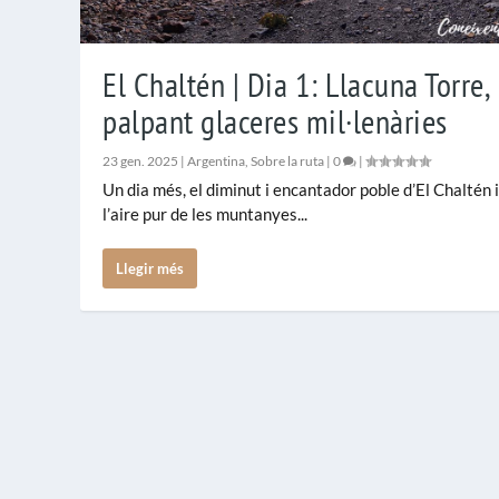
El Chaltén | Dia 1: Llacuna Torre,
palpant glaceres mil·lenàries
23 gen. 2025
|
Argentina
,
Sobre la ruta
|
0
|
Un dia més, el diminut i encantador poble d’El Chaltén 
l’aire pur de les muntanyes...
Llegir més