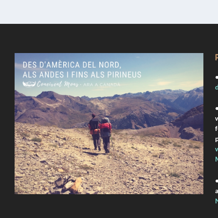
•
d
•
p
•
a