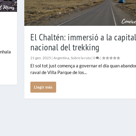
El Chaltén: immersió a la capita
nacional del trekking
inhala
21 gen. 2025
|
Argentina
,
Sobre la ruta
|
0
|
El sol tot just comença a governar el dia quan aband
raval de Villa Parque de los...
Llegir més