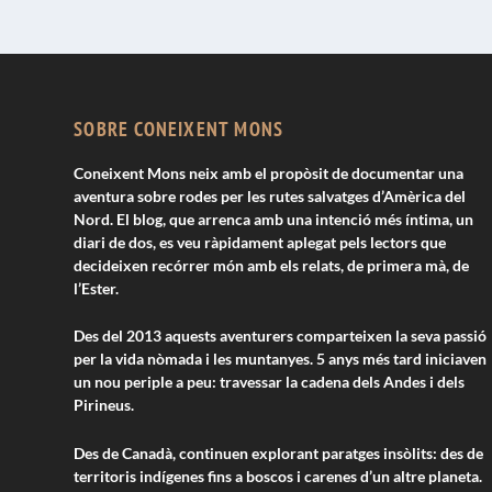
SOBRE CONEIXENT MONS
Coneixent Mons neix amb el propòsit de documentar una
aventura sobre rodes per les rutes salvatges d’Amèrica del
Nord. El blog, que arrenca amb una intenció més íntima, un
diari de dos, es veu ràpidament aplegat pels lectors que
decideixen recórrer món amb els relats, de primera mà, de
l’Ester.
Des del 2013 aquests aventurers comparteixen la seva passió
per la vida nòmada i les muntanyes. 5 anys més tard iniciaven
un nou periple a peu: travessar la cadena dels Andes i dels
Pirineus.
Des de Canadà, continuen explorant paratges insòlits: des de
territoris indígenes fins a boscos i carenes d’un altre planeta.