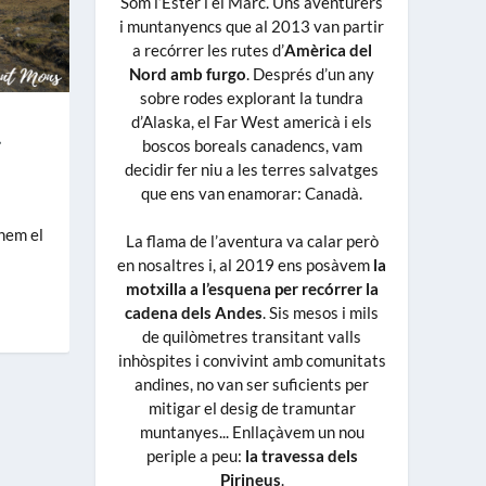
Som l’Ester i el Marc. Uns aventurers
i muntanyencs que al 2013 van partir
a recórrer les rutes d’
Amèrica del
Nord amb furgo
. Després d’un any
sobre rodes explorant la tundra
l
d’Alaska, el Far West americà i els
boscos boreals canadencs, vam
decidir fer niu a les terres salvatges
que ens van enamorar: Canadà.
onem el
La flama de l’aventura va calar però
en nosaltres i, al 2019 ens posàvem
la
motxilla a l’esquena per recórrer la
cadena dels Andes
. Sis mesos i mils
de quilòmetres transitant valls
inhòspites i convivint amb comunitats
andines, no van ser suficients per
mitigar el desig de tramuntar
muntanyes... Enllaçàvem un nou
periple a peu:
la travessa dels
Pirineus
.