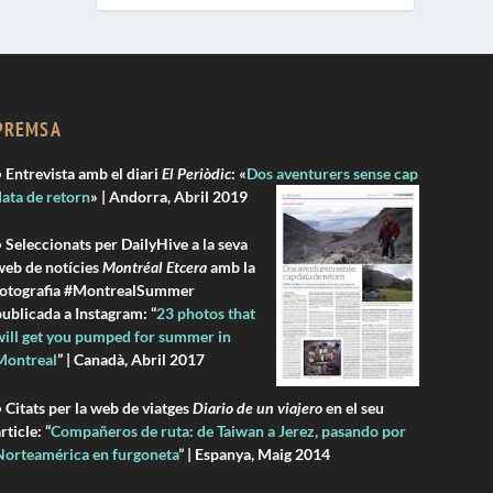
PREMSA
 Entrevista amb el diari
El Periòdic
: «
Dos aventurers sense cap
ata de retorn
» | Andorra, Abril 2019
 Seleccionats per DailyHive a la seva
web de notícies
Montréal Etcera
amb la
fotografia #MontrealSummer
ublicada a Instagram: “
23 photos that
will get you pumped for summer in
Montreal
” | Canadà, Abril 2017
 Citats per la web de viatges
Diario de un viajero
en el seu
rticle: “
Compañeros de ruta: de Taiwan a Jerez, pasando por
Norteamérica en furgoneta
” | Espanya, Maig 2014